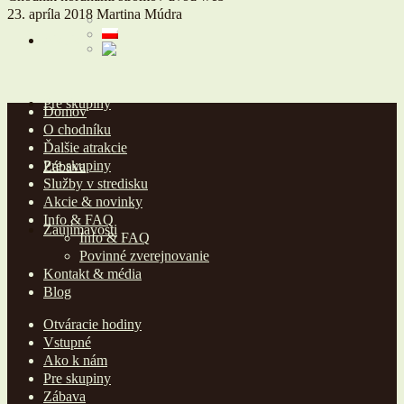
23. apríla 2018
Martina Múdra
Ako k nám
Pre skupiny
Domov
O chodníku
Ďalšie atrakcie
Pre skupiny
Zábava
Služby v stredisku
Akcie & novinky
Info & FAQ
Zaujímavosti
Info & FAQ
Povinné zverejnovanie
Kontakt & média
Blog
Otváracie hodiny
Vstupné
Ako k nám
Pre skupiny
Zábava