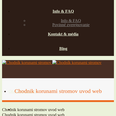
Info & FAQ
Info & FAQ
Povinné zverejnovanie
Kontakt & média
Blog
Chodnik korunami stromov uvod web
Otváracie hodiny
Vstupné
Chodnik korunami stromov uvod web
Chodnik korunami stromov uvod web