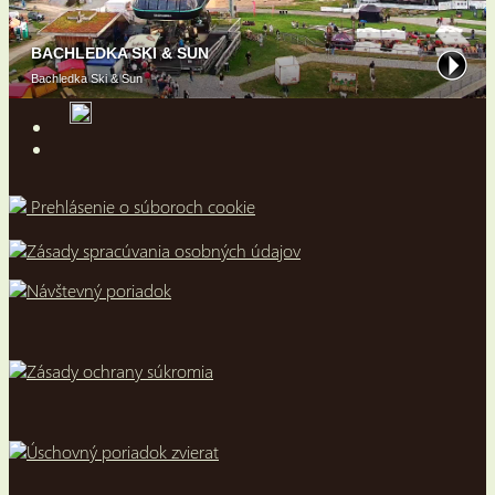
Prehlásenie o súboroch cookie
Zásady spracúvania osobných údajov
Návštevný poriadok
Zásady ochrany súkromia
Úschovný poriadok zvierat