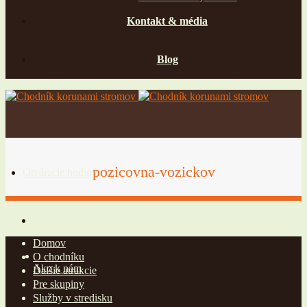
Kontakt & média
Blog
pozicovna-vozickov
Otváracie hodiny
Vstupné
Domov
O chodníku
Ako k nám
Ďalšie atrakcie
Pre skupiny
Služby v stredisku