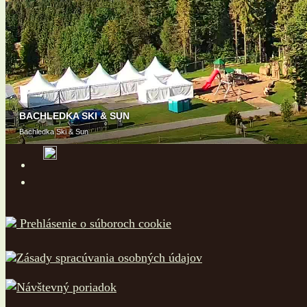
Prehlásenie o súboroch cookie
Zásady spracúvania osobných údajov
Návštevný poriadok