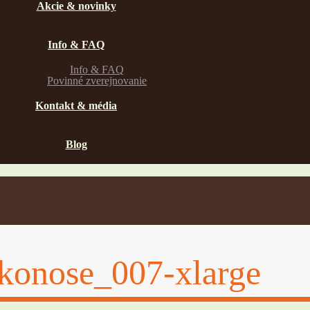
Akcie & novinky
Info & FAQ
Info & FAQ
Povinné zverejnovanie
Kontakt & média
Blog
rkonose_007-xlarge