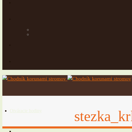
stezka_k
Otváracie hodiny
Vstupné