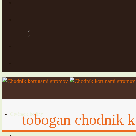
tobogan chodnik 
Otváracie hodiny
Vstupné