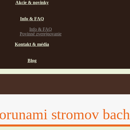
Akcie & novinky
Info & FAQ
Info & FAQ
Povinné zverejnovanie
Kontakt & média
Blog
korunami stromov bach