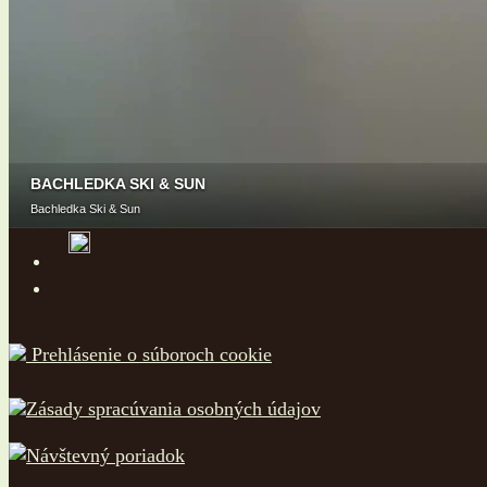
Prehlásenie o súboroch cookie
Zásady spracúvania osobných údajov
Návštevný poriadok