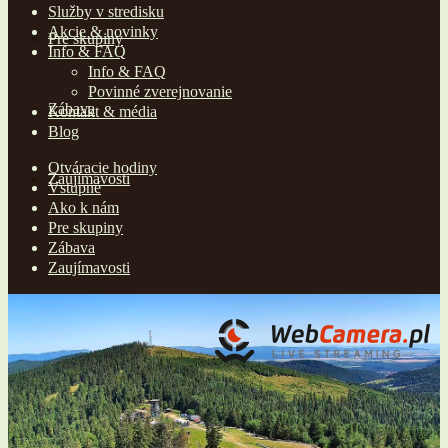
Služby v stredisku
Akcie & novinky
Pre skupiny
Info & FAQ
Info & FAQ
Povinné zverejnovanie
Zábava
Kontakt & média
Blog
Otváracie hodiny
Zaujímavosti
Vstupné
Ako k nám
Pre skupiny
Zábava
Zaujímavosti