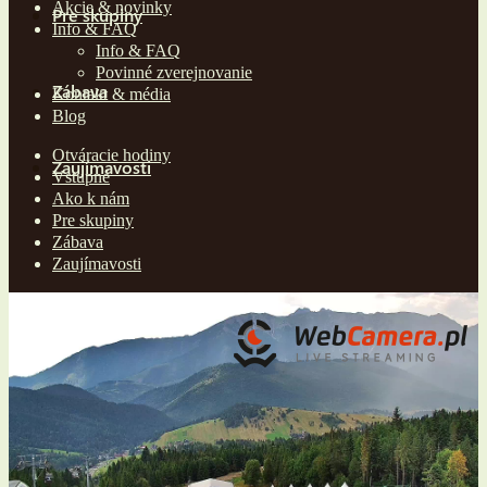
Akcie & novinky
Pre skupiny
Info & FAQ
Info & FAQ
Povinné zverejnovanie
Zábava
Kontakt & média
Blog
Otváracie hodiny
Zaujímavosti
Vstupné
Ako k nám
Pre skupiny
Zábava
Zaujímavosti