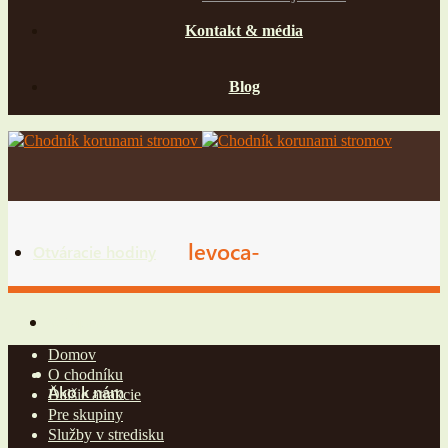
Kontakt & média
Blog
levoca-
Otváracie hodiny
Vstupné
Domov
O chodníku
Ako k nám
Ďalšie atrakcie
Pre skupiny
Služby v stredisku