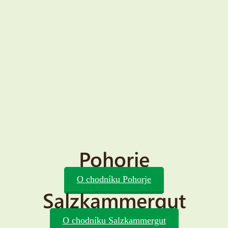
Pohorje
O chodníku Pohorje
Salzkammergut
O chodníku Salzkammergut