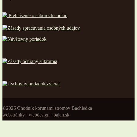
Prehlásenie o súboroch cookie
Zásady spracúvania osobných údajov
Návštevný poriadok
Zásady ochrany súkromia
Úschovný poriadok zvierat
©2026 Chodník korunami stromov Bachledka
webstránky
·
webdesign
·
bajan.sk