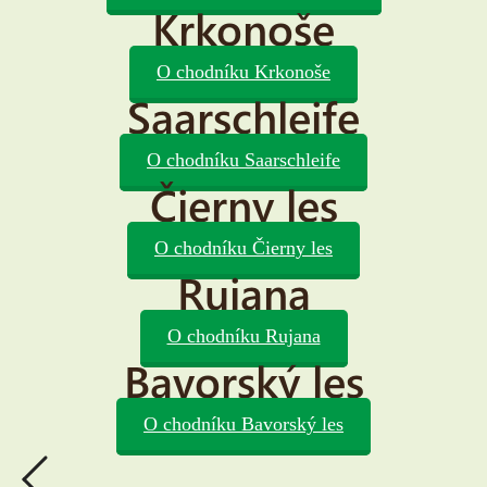
Krkonoše
O chodníku Krkonoše
Saarschleife
O chodníku Saarschleife
Čierny les
O chodníku Čierny les
Rujana
O chodníku Rujana
Bavorský les
O chodníku Bavorský les