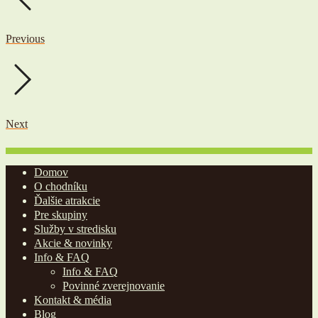
Previous
Next
Domov
O chodníku
Ďalšie atrakcie
Pre skupiny
Služby v stredisku
Akcie & novinky
Info & FAQ
Info & FAQ
Povinné zverejnovanie
Kontakt & média
Blog