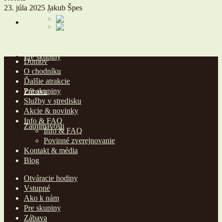
23. júla 2025
Jakub Špes
Ako k nám
Pre skupiny
Domov
O chodníku
Ďalšie atrakcie
Pre skupiny
Zábava
Služby v stredisku
Akcie & novinky
Info & FAQ
Zaujímavosti
Info & FAQ
Povinné zverejnovanie
Kontakt & média
Blog
Otváracie hodiny
Vstupné
Ako k nám
Pre skupiny
Zábava