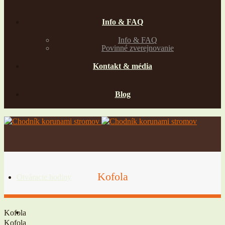
Info & FAQ
Info & FAQ
Povinné zverejnovanie
Kontakt & média
Blog
Kofola
Otváracie hodiny
Vstupné
Kofola
Kofola