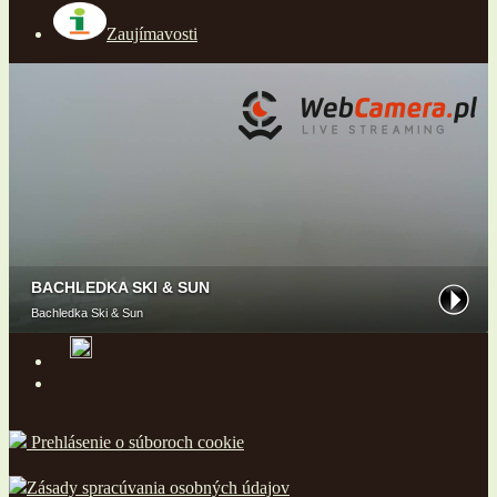
Zaujímavosti
Prehlásenie o súboroch cookie
Zásady spracúvania osobných údajov