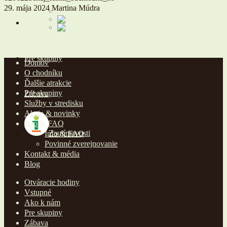
29. mája 2024
Martina Múdra
Ako k nám
Pre skupiny
Domov
O chodníku
Ďalšie atrakcie
Pre skupiny
Zábava
Služby v stredisku
Akcie & novinky
Info & FAQ
Zaujímavosti
Info & FAQ
Povinné zverejnovanie
Kontakt & média
Blog
Otváracie hodiny
Vstupné
Ako k nám
Pre skupiny
Zábava